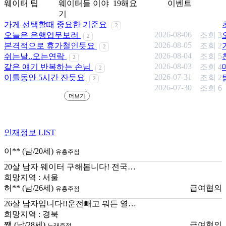
웨이터 팁
웨이터들 이야
19해요
이벤트
기
가게 선택할때 중요한 기준요
2
2026-08-06
오늘은 은행업무보러
조회 3
2
2026-08-05
본격적으로 휴가철인듯요
조회 2
2
2026-08-04
쉬는날..오는연락
조회 5
2
2026-08-03
같은 얘기 반복하는 손님
조회 4
2
2026-07-31
이틀동안 5시간 잔듯요
조회 2
2
2026-07-30
조회 6
더보기
인재정보
LIST
이**
(남/20세)
유흥주점
20살 남자 웨이터 구해봅니다! 전국…
희망지역 : 서울
허**
(남/26세)
급여협의
유흥주점
26살 남자입니다!!운전빼고 뭐든 열…
희망지역 : 경북
쨈
(남/28세)
급여협의
노래주점