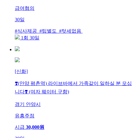
급여협의
30일
#식사제공 #팁별도 #텃세없음
1회 30일
[신화]
❣️(안양 평촌역) 라이브바에서 가족같이 일하실 분 모십
니다❣️ (여자 웨이터 구함)
경기 안양시
유흥주점
시급
30,000원