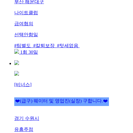
부산 해운대구
나이트클럽
급여협의
선택안함일
#팁별도 #칼퇴보장 #텃세없음
1회 30일
[비너스]
❤️(급구) 웨이터 및 영업진(실장) 구합니다.❤️
경기 수원시
유흥주점