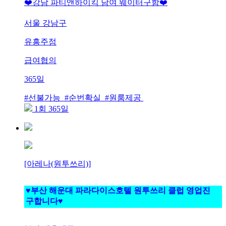
❤️강남 파티앤하이킥 남여 웨이터구함❤️
서울 강남구
유흥주점
급여협의
365일
#선불가능 #순번확실 #원룸제공
1회 365일
[아레나(원투쓰리)]
♥️부산 해운대 파라다이스호텔 원투쓰리 클럽 영업진
구합니다♥️