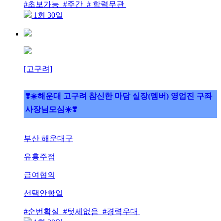
#초보가능 #주간 # 학력무관
1회 30일
[고구려]
❣️☀️해운대 고구려 참신한 마담 실장(멤버) 영업진 구좌
사장님모심☀️❣️
부산 해운대구
유흥주점
급여협의
선택안함일
#순번확실 #텃세없음 #경력우대