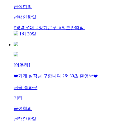
급여협의
선택안함일
#경력우대 #장기근무 #외모안따짐
1회 30일
[아우라]
❤️가게 실장님 구합니다 26~30초 환영^^❤️
서울 송파구
기타
급여협의
선택안함일