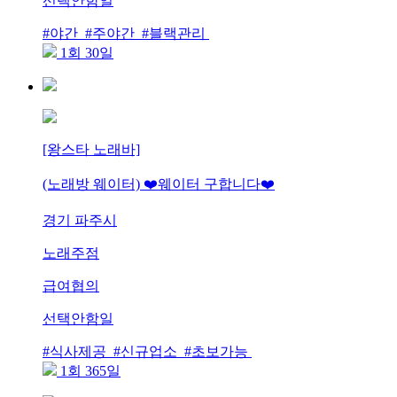
선택안함일
#야간 #주야간 #블랙관리
1회 30일
[왕스타 노래바]
(노래방 웨이터) ❤️웨이터 구합니다❤️
경기 파주시
노래주점
급여협의
선택안함일
#식사제공 #신규업소 #초보가능
1회 365일