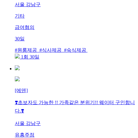
서울 강남구
기타
급여협의
30일
#원룸제공 #식사제공 #숙식제공
1회 30일
[에덴]
❣️초보자도 가능한 !! 가족같은 분위기!! 웨이터 구인합니
다.❣️
서울 강남구
유흥주점