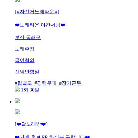
[⭐️자전거노래타운⭐️]
❤️노래타운 야간서빙❤️
부산 동래구
노래주점
급여협의
선택안함일
#팁별도 #경력우대 #장기근무
1회 30일
[❤️달노래방❤️]
❤️가게 홍보 PR 하실분 구합니다❤️