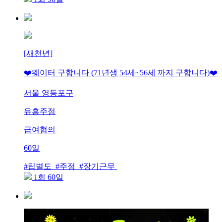
[새천년]
❤️웨이터 구합니다 (71년생 54세~56세 까지 구합니다)❤️
서울 영등포구
유흥주점
급여협의
60일
#팁별도 #주점 #장기근무
1회 60일