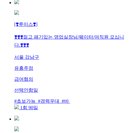
[❣️루이스❣️]
❣️❣️❣️젊고 패기있는 영업실장님/웨이터/여직원 모십니
다.❣️❣️❣️
서울 강남구
유흥주점
급여협의
선택안함일
#초보가능 #경력우대 #바
1회 90일