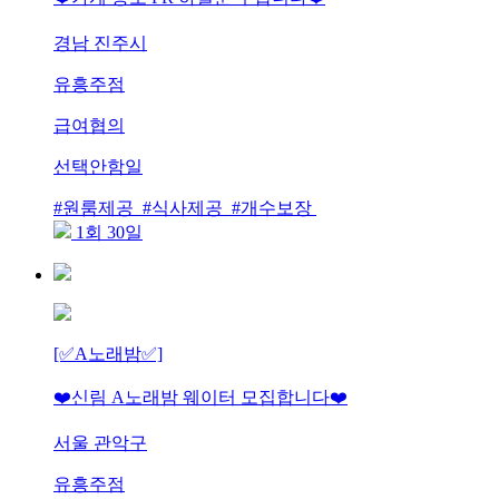
경남 진주시
유흥주점
급여협의
선택안함일
#원룸제공 #식사제공 #개수보장
1회 30일
[✅A노래밤✅]
❤️신림 A노래밤 웨이터 모집합니다❤️
서울 관악구
유흥주점