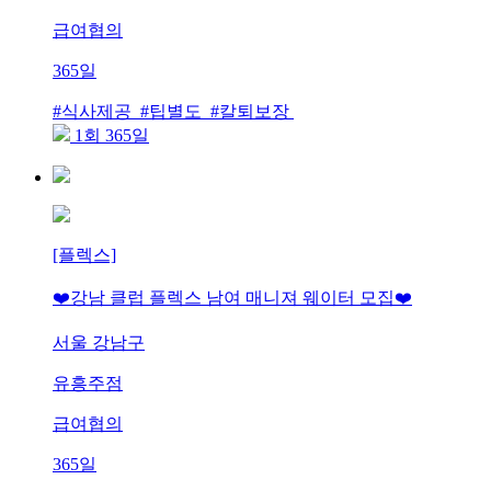
급여협의
365일
#식사제공 #팁별도 #칼퇴보장
1회 365일
[플렉스]
❤️강남 클럽 플렉스 남여 매니져 웨이터 모집❤️
서울 강남구
유흥주점
급여협의
365일