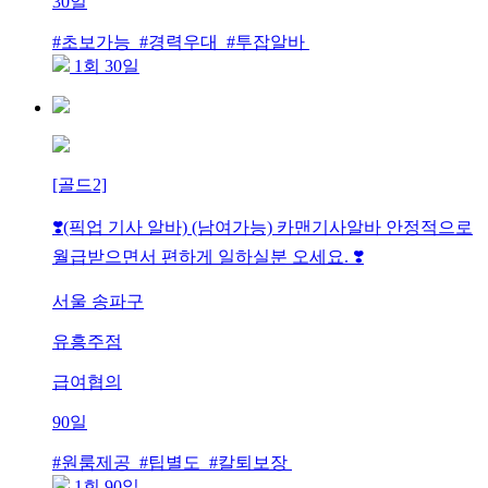
30일
#초보가능 #경력우대 #투잡알바
1회 30일
[골드2]
❣️(픽업 기사 알바) (남여가능) 카맨기사알바 안정적으로
월급받으면서 편하게 일하실분 오세요. ❣️
서울 송파구
유흥주점
급여협의
90일
#원룸제공 #팁별도 #칼퇴보장
1회 90일