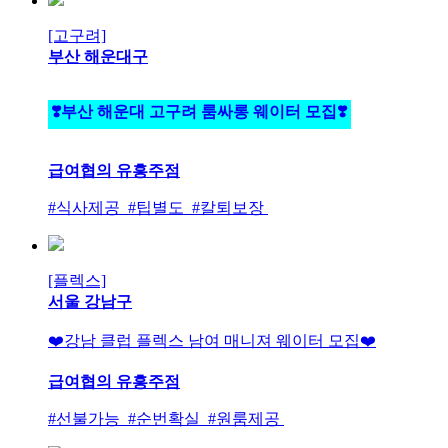
[고구려]
부산 해운대구
❣️부산 해운대 고구려 룸싸롱 웨이터 모집❣️
급여협의
유흥주점
#식사제공 #팁별도 #칼퇴보장
[플렉스]
서울 강남구
❤️강남 클럽 플렉스 남여 매니져 웨이터 모집❤️
급여협의
유흥주점
#선불가능 #순번확실 #원룸제공