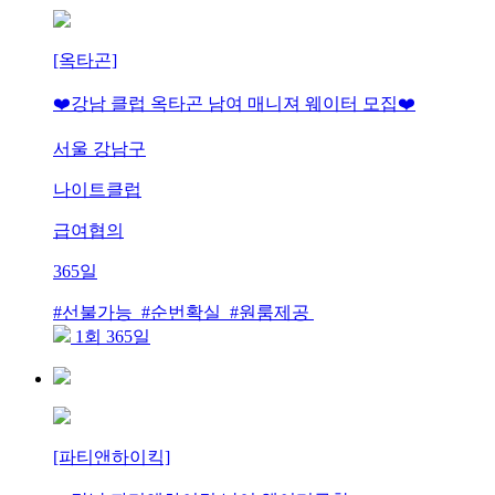
[옥타곤]
❤️강남 클럽 옥타곤 남여 매니져 웨이터 모집❤️
서울 강남구
나이트클럽
급여협의
365일
#선불가능 #순번확실 #원룸제공
1회 365일
[파티앤하이킥]