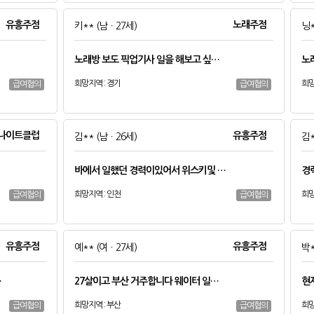
유흥주점
노래주점
키**
(남ㆍ27세)
닝
노래방 보도 픽업기사 일을 해보고 싶…
노
희망지역 : 경기
희망
급여협의
급여협의
나이트클럽
유흥주점
김**
(남ㆍ26세)
김
바에서 일했던 경력이있어서 위스키및 …
경
희망지역 : 인천
희망
급여협의
급여협의
유흥주점
유흥주점
예**
(여ㆍ27세)
박
…
27살이고 부산 거주합니다 웨이터 일…
현
희망지역 : 부산
희망
급여협의
급여협의