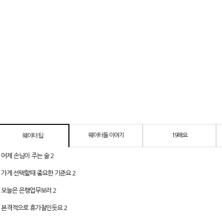
웨이터들 이야기
19해요
웨이터 팁
어제 손님이 주는 술
2
가게 선택할때 중요한 기준요
2
오늘은 은행업무보러
2
본격적으로 휴가철인듯요
2