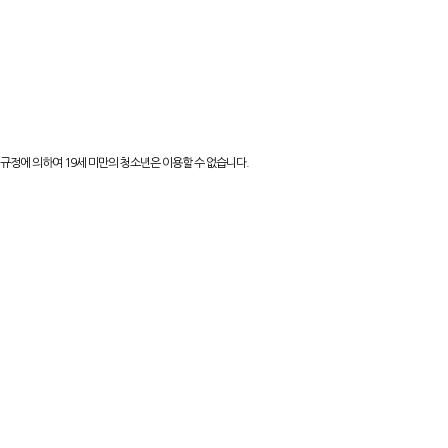
지역별알바
인재정보
커뮤니티
제휴업체
규정에 의하여 19세 미만의 청소년은 이용할 수 없습니다.