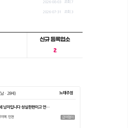
2026-08-03
조회 7
2026-07-31
조회 3
신규 등록업소
2
노래주점
(남ㆍ28세)
8세 남자입니다 성실한편이고 언…
지역 : 인천
급여협의