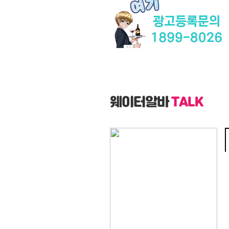
웨이터알바
TALK