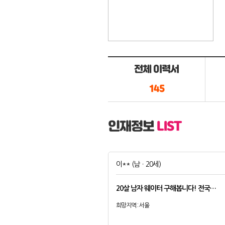
전체 이력서
145
인재정보
LIST
이**
(남ㆍ20세)
20살 남자 웨이터 구해봅니다! 전국…
희망지역 : 서울