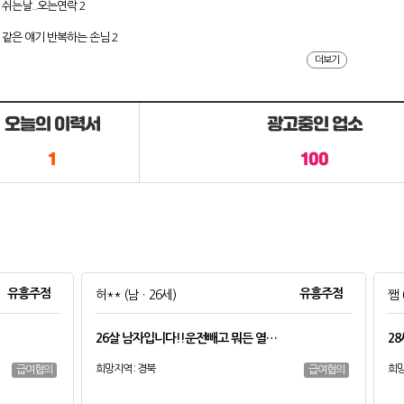
쉬는날..오는연락
2
같은 얘기 반복하는 손님
2
더보기
오늘의 이력서
광고중인 업소
1
100
유흥주점
유흥주점
허**
(남ㆍ26세)
쨈
26살 남자입니다!!운전빼고 뭐든 열…
2
희망지역 : 경북
희망
급여협의
급여협의