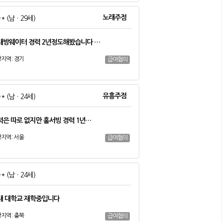
노래주점
**
(남ㆍ29세)
래방웨이터 경력 2년정도해봤습니다 …
지역 : 경기
급여협의
유흥주점
**
(남ㆍ24세)
력은 따로 없지만 홀서빙 경력 1년…
지역 : 서울
급여협의
**
(남ㆍ24세)
재 대학교 재학중입니다
지역 : 충북
급여협의