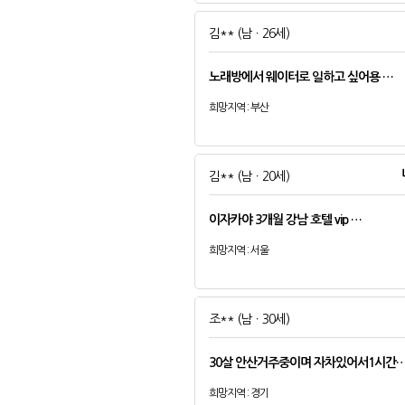
김**
(남ㆍ26세)
노래방에서 웨이터로 일하고 싶어용 …
희망지역 : 부산
김**
(남ㆍ20세)
이자카야 3개월 강남 호텔 vip …
희망지역 : 서울
조**
(남ㆍ30세)
30살 안산거주중이며 자차있어서1시간
희망지역 : 경기