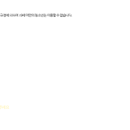
지역별알바
인재정보
커뮤니티
제휴업체
규정에 의하여 19세 미만의 청소년은 이용할 수 없습니다.
락주세요