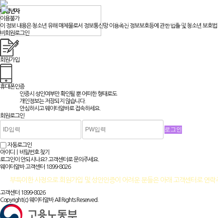
미성년자
이용불가
채용정보
맞춤알바
이 정보 내용은 청소년 유해 매체물로서 정보통신망 이용촉진 정보보호등에 관한 법률 및 청소년 보호법 
비회원로그인
회원가입
휴대폰인증
인증시 성인여부만 확인될 뿐
어떠한 형태로도
개인정보는 저장되지 않습니다.
안심하시고 웨이터알바로 접속하세요.
회원로그인
자동로그인
아이디ㅣ비밀번호 찾기
로그인이 안되시나요? 고객센터로 문의주세요.
웨이터알바 고객센터
1899-8026
부득이한 사정으로 회원가입 및 성인인증이 어려운 분들은 아래 고객센터로 연
고객센터 1899-8026
Copyright(c) 웨이터알바 All Rights Reserved.