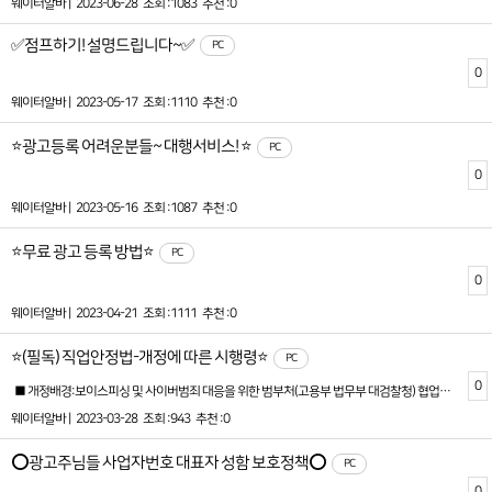
웨이터알바 |
2023-06-28
조회 :1083
추천 :0
✅점프하기! 설명드립니다~✅
PC
0
웨이터알바 |
2023-05-17
조회 :1110
추천 :0
⭐광고등록 어려운분들~ 대행서비스! ⭐
PC
0
웨이터알바 |
2023-05-16
조회 :1087
추천 :0
⭐무료 광고 등록 방법⭐
PC
0
웨이터알바 |
2023-04-21
조회 :1111
추천 :0
⭐(필독) 직업안정법-개정에 따른 시행령⭐
PC
0
■ 개정배경:보이스피싱 및 사이버범죄 대응을 위한 범부처(고용부 법무부 대검찰청) 협업을 통해 구직자를 보호하기 위하여 직업정보제공사업자는 구인광고 게재시 사업자등록증의 서류를 제출받아야 합니다. ■ 개정내용:직업안정법 시행령 제28조1.구인자의 업체명, 성명 또는사업자등록증 등을 확인할 수 없거나 구인자의 연락처가 사서함등으로 표시되어 구인자의 신원 또는 정보가 확실하지 않은 구인광고를 게재하지 않을것■ 개정에 따른 준수:직업안정법 시행령 개정에 따라 사업자등록증 첨부는 필수항목으로 지정되었습니다.(사업자등록증의 필수 기재항목: 사업자등록번호, 대표자명, 개업연월일, 사업장명, 소재지)※ 필수항목을 마킹하거나 확인이 안되는경우 반려처리 됩니다.■ 시행일: 2023년 3월 28일 부터 시행 ■ 직업안정법 개정준수를 위한 사이트-운영정책:신규회원:폐업 및 휴업상태의 사업자 이거나 사업자등록증이 첨부되지 않은 신규회원은 구인광고를 등록이 불가합니다.기존회원:사업자인증이 승인되었다 하더라도 사업자등록증이 첨부되지 않았으면 사업자미인증으로 간주되어 구인광고를 등록(연장)할수 없습니다.
웨이터알바 |
2023-03-28
조회 :943
추천 :0
⭕광고주님들 사업자번호 대표자 성함 보호정책⭕
PC
0