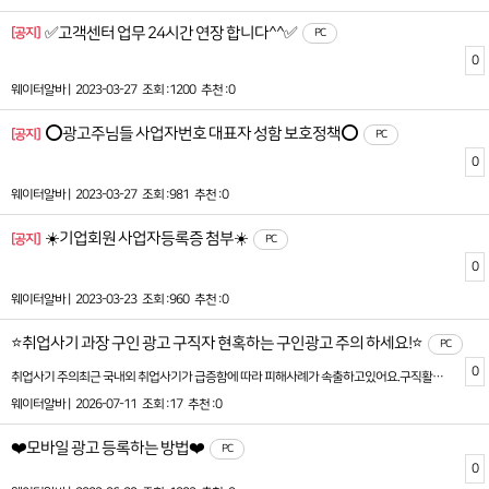
✅고객센터 업무 24시간 연장 합니다^^✅
[공지]
PC
0
웨이터알바 |
2023-03-27
조회 :1200
추천 :0
⭕광고주님들 사업자번호 대표자 성함 보호정책⭕
[공지]
PC
0
웨이터알바 |
2023-03-27
조회 :981
추천 :0
☀️기업회원 사업자등록증 첨부☀️
[공지]
PC
0
웨이터알바 |
2023-03-23
조회 :960
추천 :0
⭐취업사기 과장 구인 광고 구직자 현혹하는 구인광고 주의 하세요!⭐
PC
0
취업사기 주의최근 국내외 취업사기가 급증함에 따라 피해사례가 속출하고있어요.구직활동 시 꼭 아래 사항을 주의해주세요.<취업사기에 해당할 위험이 높은 구인광고>1. 동종업계 대비 지나치게 좋은 조건 제시2. 채용 전 신분증 사본 등 개인정보 요청3. 취업사례금 등 각종 명목으로 금전을 요구취업사기경찰청 (국번없이 112)보이스피싱 피해 금융감독언 (국번없이 1332)거짓구인광고 신고 고용노동부(국번없이 1350)(온라인) 보이스피싱 지킴이 : www.fss.or.kr(온라인) 거짓구인광고 신고 : www.work24.go.kr(모바일) 고용24 모바일 앱 > 기타민원 > 거짓구인광고 신고자세한 내용은 붙임 자료 및 영상 링크를 참고해주세요.* 취업사기 주의 영상자료 링크(고용노동부 유튜브 홈페이지) :http://www.youtube.com/watch?v=Bcq0JBvSnbU
웨이터알바 |
2026-07-11
조회 :17
추천 :0
❤️모바일 광고 등록하는 방법❤️
PC
0