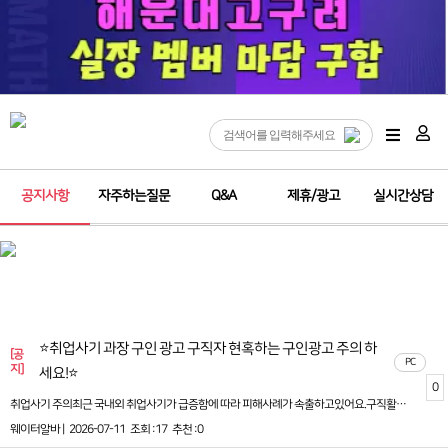
공지사항
자주하는질문
Q&A
제휴/광고
실시간상담
⭐취업사기 과장 구인 광고 구직자 현혹하는 구인광고 주의 하
[공
PC
지]
세요!⭐
0
취업사기 주의최근 국내외 취업사기가 급증함에 따라 피해사례가 속출하고있어요.구직활동 시 꼭 아래 사항을 주의해주세요.<취업사기에 해당할 위험이 높은 구인광고>1. 동종업계 대비 지나치게 좋은 조건 제시2. 채용 전 신분증 사본 등 개인정보 요청3. 취업사례금 등 각종 명목으로 금전을 요구취업사기경찰청 (국번없이 112)보이스피싱 피해 금융감독언 (국번없이 1332)거짓구인광고 신고 고용노동부(국번없이 1350)(온라인) 보이스피싱 지킴이 : www.fss.or.kr(온라인) 거짓구인광고 신고 : www.work24.go.kr(모바일) 고용24 모바일 앱 > 기타민원 > 거짓구인광고 신고자세한 내용은 붙임 자료 및 영상 링크를 참고해주세요.* 취업사기 주의 영상자료 링크(고용노동부 유튜브 홈페이지) :http://www.youtube.com/watch?v=Bcq0JBvSnbU
웨이터알바 |
2026-07-11
조회 :17
추천 :0