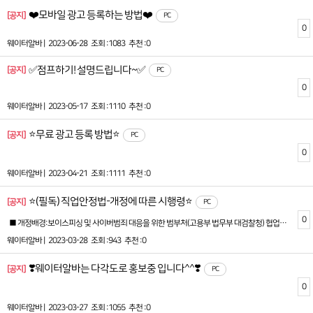
❤️모바일 광고 등록하는 방법❤️
[공지]
PC
0
웨이터알바 |
2023-06-28
조회 :1083
추천 :0
✅점프하기! 설명드립니다~✅
[공지]
PC
0
웨이터알바 |
2023-05-17
조회 :1110
추천 :0
⭐무료 광고 등록 방법⭐
[공지]
PC
0
웨이터알바 |
2023-04-21
조회 :1111
추천 :0
⭐(필독) 직업안정법-개정에 따른 시행령⭐
[공지]
PC
0
■ 개정배경:보이스피싱 및 사이버범죄 대응을 위한 범부처(고용부 법무부 대검찰청) 협업을 통해 구직자를 보호하기 위하여 직업정보제공사업자는 구인광고 게재시 사업자등록증의 서류를 제출받아야 합니다. ■ 개정내용:직업안정법 시행령 제28조1.구인자의 업체명, 성명 또는사업자등록증 등을 확인할 수 없거나 구인자의 연락처가 사서함등으로 표시되어 구인자의 신원 또는 정보가 확실하지 않은 구인광고를 게재하지 않을것■ 개정에 따른 준수:직업안정법 시행령 개정에 따라 사업자등록증 첨부는 필수항목으로 지정되었습니다.(사업자등록증의 필수 기재항목: 사업자등록번호, 대표자명, 개업연월일, 사업장명, 소재지)※ 필수항목을 마킹하거나 확인이 안되는경우 반려처리 됩니다.■ 시행일: 2023년 3월 28일 부터 시행 ■ 직업안정법 개정준수를 위한 사이트-운영정책:신규회원:폐업 및 휴업상태의 사업자 이거나 사업자등록증이 첨부되지 않은 신규회원은 구인광고를 등록이 불가합니다.기존회원:사업자인증이 승인되었다 하더라도 사업자등록증이 첨부되지 않았으면 사업자미인증으로 간주되어 구인광고를 등록(연장)할수 없습니다.
웨이터알바 |
2023-03-28
조회 :943
추천 :0
❣️웨이터알바는 다각도로 홍보중 입니다^^❣️
[공지]
PC
0
웨이터알바 |
2023-03-27
조회 :1055
추천 :0