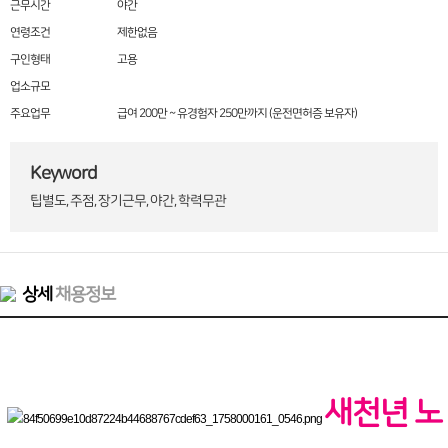
근무시간
야간
연령조건
제한없음
구인형태
고용
업소규모
주요업무
급여 200만 ~ 유경험자 250만까지 (운전면허증 보유자)
Keyword
팁별도, 주점, 장기근무, 야간, 학력무관
상세
채용정보
새천년 노