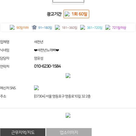
광고기간
1회 60일
90일 이하
91~180일
181~360일
361~720일
721일 이상
업체명
새천년
닉네임
❤️새천년노래빠❤️
담당자
염유성
010-6230-1584
연락처
메신저 SNS
주소
[07304] 서울 영등포구 영중로10길 32 2층
근무지역/지도
업소이미지