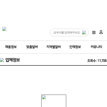
채용정보
맞춤알바
지역별알바
인재정보
커뮤니티
업체정보
조회수 : 11,708
❤️웨이터 구합니다 (71년생 54세~56세 까지 구합니다)❤️