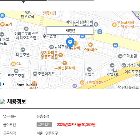
새천년
50m
채용정보
업무내용
유흥주점
급여협의
급여조건
2026년 최저시급 10,030 원
근무지역
서울 - 영등포구