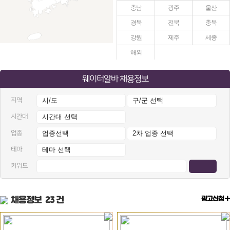
충남
광주
울산
경북
전북
충북
강원
제주
세종
해외
웨이터알바 채용정보
지역
시간대
업종
테마
키워드
채용정보
23 건
광고신청