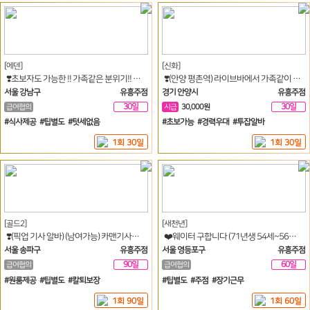
[에덴]
[신화]
❣️초보자도 가능한 !! 가족같은 분위기!! 웨이터 구인합니다.❣️
❣️(안양 평촌역) 라이브바에서 가족같이 일하실 분 모십니다❣️ (여자 웨이터 구함)
서울 강남구
유흥주점
경기 안양시
유흥주점
30일
30일
급여협의
시급
30,000원
#식사제공 #팁별도 #텃세없음
#초보가능 #경력우대 #투잡알바
1회 30일
1회 30일
[골드2]
[새천년]
❣️(픽업 기사 알바) (남여가능) 카맨기사알바 안정적으로 월급받으면서 편하게 일하실분 오세요. ❣️
❤️웨이터 구합니다 (71년생 54세~56세 까지 구합니다)❤️
서울 송파구
유흥주점
서울 영등포구
유흥주점
90일
60일
급여협의
급여협의
#원룸제공 #팁별도 #칼퇴보장
#팁별도 #주점 #장기근무
1회 90일
1회 60일