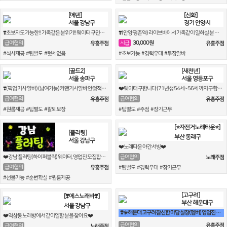
[에덴]
[신화]
서울 강남구
경기 안양시
❣️초보자도 가능한 !! 가족같은 분위기!! 웨이터 구인합니다.❣️
❣️(안양 평촌역) 라이브바에서 가족같이 일하실 분 모십니다❣️ (여자 웨이터 구함)
30,000원
급여협의
시급
유흥주점
유흥주점
#식사제공 #팁별도 #텃세없음
#초보가능 #경력우대 #투잡알바
[골드2]
[새천년]
서울 송파구
서울 영등포구
❣️(픽업 기사 알바) (남여가능) 카맨기사알바 안정적으로 월급받으면서 편하게 일하실분 오세요. ❣️
❤️웨이터 구합니다 (71년생 54세~56세 까지 구합니다)❤️
급여협의
급여협의
유흥주점
유흥주점
#원룸제공 #팁별도 #칼퇴보장
#팁별도 #주점 #장기근무
[⭐️자전거노래타운⭐️]
[플러팅]
부산 동래구
서울 강남구
❤️노래타운 야간서빙❤️
❤️강남 플러팅(하이퍼블릭) 웨이터, 영업진 모집합니다.❤️
급여협의
노래주점
급여협의
유흥주점
#팁별도 #경력우대 #장기근무
#선불가능 #순번확실 #원룸제공
[고구려]
[❣️에스노래바❣️]
부산 해운대구
서울 강남구
❣️☀️해운대 고구려 참신한 마담 실장(멤버) 영업진 구좌 사장님모심☀️❣️
❤️역삼동 노래방에서 같이일할 분을 찾아요❤️
급여협의
유흥주점
급여협의
노래주점