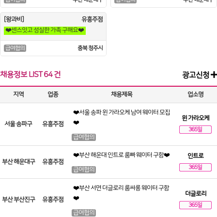
[왕과비]
유흥주점
❤️센스잇고 성실한 가족 구해요❤️
충북 청주시
급여협의
채용정보
LIST
64 건
광고신청
지역
업종
채용제목
업소명
❤️서울 송파 윈 가라오케 남여 웨이터 모집
윈 가라오케
❤️
서울 송파구
유흥주점
365일
급여협의
❤️부산 해운대 인트로 룸빠 웨이터 구함❤️
인트로
부산 해운대구
유흥주점
365일
급여협의
❤️부산 서면 더글로리 룸싸롱 웨이터 구함
더글로리
❤️
부산 부산진구
유흥주점
365일
급여협의