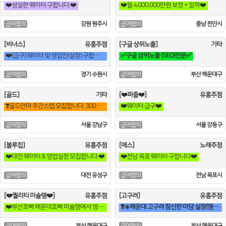
❤️성실한 웨이터 구합니다.❤️
❤️월 4.000.000만원 보장 + 알파❤️
강원 원주시
충남 천안시
급여협의
급여협의
[비너스]
유흥주점
[구글 상위노출]
기타
❤️(급구) 웨이터 및 영업진(실장) 구합니다.❤️
✅구글 상위노출 (SEO)전문✅
경기 수원시
부산 해운대구
급여협의
급여협의
[골드]
기타
[❤️퍼즐❤️]
유흥주점
❣️골드안마 주간스텝 모집합니다. 300+알파 ! 운전필수!❣️
❤️웨이터 급구❤️
서울 강남구
서울 강동구
급여협의
급여협의
[블루칩]
유흥주점
[에스]
노래주점
❤️대전 웨이터 & 영업실장 모집합니다.❤️
❤️전남 목포 웨이터 구합니다❤️
대전 유성구
전남 목포시
급여협의
급여협의
[❤️퀄리티 미슐랭❤️]
유흥주점
[고구려]
유흥주점
❤️부산호빠 해운대호빠 미슐랭에서 영업진 구합니다.❤️
❣️☀️해운대 고구려 참신한 마담 실장(멤버) 영업진 구좌 사장님모심☀️❣️
부산 해운대구
부산 해운대구
급여협의
급여협의