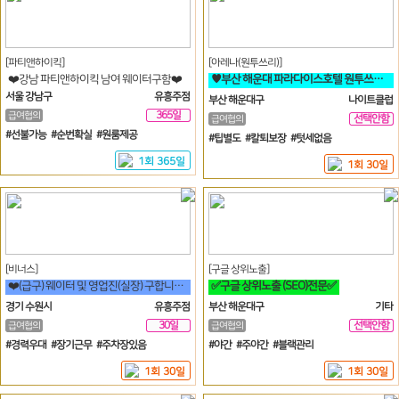
[파티앤하이킥]
[아레나(원투쓰리)]
❤️강남 파티앤하이킥 남여 웨이터구함❤️
♥️부산 해운대 파라다이스호텔 원투쓰리 클럽 영업진 구합니다♥️
서울 강남구
유흥주점
부산 해운대구
나이트클럽
365일
급여협의
선택안함
급여협의
일
#선불가능 #순번확실 #원룸제공
#팁별도 #칼퇴보장 #텃세없음
1회 365일
1회 30일
[비너스]
[구글 상위노출]
❤️(급구) 웨이터 및 영업진(실장) 구합니다.❤️
✅구글 상위노출 (SEO)전문✅
경기 수원시
유흥주점
부산 해운대구
기타
30일
선택안함
급여협의
급여협의
일
#경력우대 #장기근무 #주차장있음
#야간 #주야간 #블랙관리
1회 30일
1회 30일