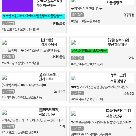
[아레나(원투쓰리)]
서울 중랑구
부산 해운대구
❤️웨이터 삼촌 구합니다❤️
급여협의
유흥주점
♥️부산 해운대 파라다이스호텔 원투쓰리 클럽 영업진 구합니다♥️
#팁별도 #룸싸롱 #주점
급여협의
나이트클럽
#팁별도 #칼퇴보장 #텃세없음
[찬스!돔]
[구글 상위노출]
경기 수원시
부산 해운대구
(나이트 웨이터) ❤️수원 찬스돔 나이트 웨이터 구합니다❤️
✅구글 상위노출 (SEO)전문✅
급여협의
나이트클럽
급여협의
기타
#식사제공 #팁별도 #텃세없음
#야간 #주야간 #블랙관리
[왕스타 노래바]
[❣️루이스❣️]
경기 파주시
서울 강남구
(노래방 웨이터) ❤️웨이터 구합니다❤️
❣️❣️❣️젊고 패기있는 영업실장님/웨이터/여직원 모십니다.❣️❣️❣️
급여협의
노래주점
급여협의
유흥주점
#식사제공 #신규업소 #초보가능
#초보가능 #경력우대 #바
[플라워테라피]
[❣️플라워테라피❣️]
서울 강남구
서울 강남구
✅가족같은 분위기에서 일하실 실장님 모집합니다✅
❣️가족같은 분위기에서 일하실 실장님 모집합니다❣️
급여협의
기타
급여협의
기타
#텃세없음 #숙식제공 #군필자
#원룸제공 #식사제공 #숙식제공