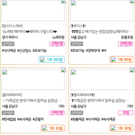
[왕스타 노래바]
[❣️루이스❣️]
(노래방 웨이터) ❤️웨이터 구합니다❤️
❣️❣️❣️젊고 패기있는 영업실장님/웨이터/여직원 모십니다.❣️❣️❣️
경기 파주시
노래주점
서울 강남구
유흥주점
선택안함
선택안함
급여협의
급여협의
일
일
#식사제공 #신규업소 #초보가능
#초보가능 #경력우대 #바
1회 365일
1회 90일
[플라워테라피]
[❣️플라워테라피❣️]
✅가족같은 분위기에서 일하실 실장님 모집합니다✅
❣️가족같은 분위기에서 일하실 실장님 모집합니다❣️
서울 강남구
기타
서울 강남구
기타
선택안함
30일
급여협의
급여협의
일
#텃세없음 #숙식제공 #군필자
#원룸제공 #식사제공 #숙식제공
1회 30일
1회 30일