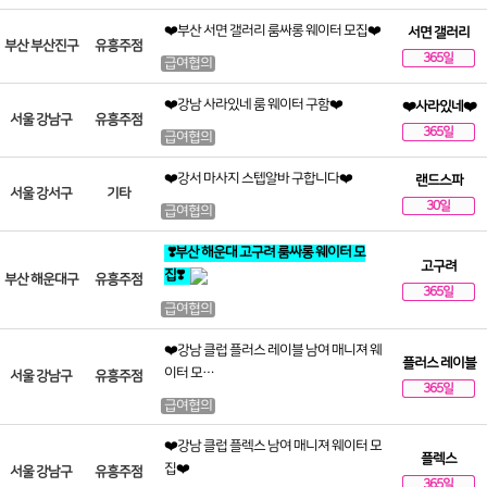
❤️부산 서면 갤러리 룸싸롱 웨이터 모집❤️
서면 갤러리
부산 부산진구
유흥주점
365일
급여협의
❤️강남 사라있네 룸 웨이터 구함❤️
❤️사라있네❤️
서울 강남구
유흥주점
365일
급여협의
❤️강서 마사지 스텝알바 구합니다❤️
랜드스파
서울 강서구
기타
30일
급여협의
❣️부산 해운대 고구려 룸싸롱 웨이터 모
고구려
집❣️
부산 해운대구
유흥주점
365일
급여협의
❤️강남 클럽 플러스 레이블 남여 매니져 웨
플러스 레이블
이터 모…
서울 강남구
유흥주점
365일
급여협의
❤️강남 클럽 플렉스 남여 매니져 웨이터 모
플렉스
집❤️
서울 강남구
유흥주점
365일