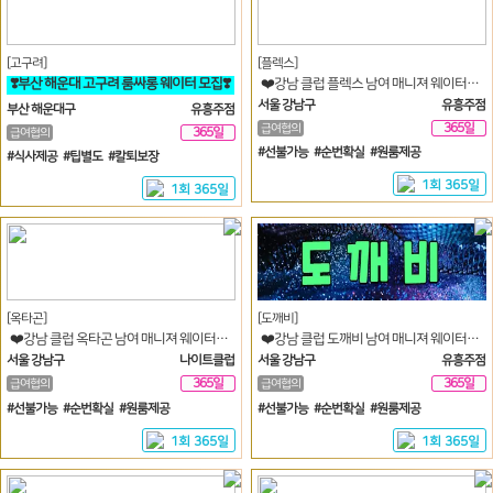
[고구려]
[플렉스]
❣️부산 해운대 고구려 룸싸롱 웨이터 모집❣️
❤️강남 클럽 플렉스 남여 매니져 웨이터 모집❤️
서울 강남구
유흥주점
부산 해운대구
유흥주점
365일
급여협의
365일
급여협의
#선불가능 #순번확실 #원룸제공
#식사제공 #팁별도 #칼퇴보장
1회 365일
1회 365일
[옥타곤]
[도깨비]
❤️강남 클럽 옥타곤 남여 매니져 웨이터 모집❤️
❤️강남 클럽 도깨비 남여 매니져 웨이터 모집❤️
서울 강남구
나이트클럽
서울 강남구
유흥주점
365일
365일
급여협의
급여협의
#선불가능 #순번확실 #원룸제공
#선불가능 #순번확실 #원룸제공
1회 365일
1회 365일