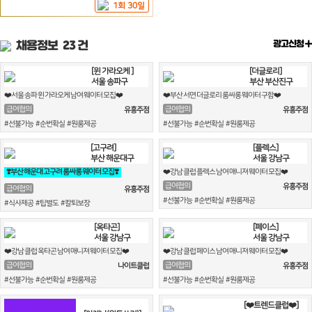
1회 30일
채용정보
23 건
광고신청
[윈 가라오케 ]
[더글로리]
서울 송파구
부산 부산진구
❤️서울 송파 윈 가라오케 남여 웨이터 모집❤️
❤️부산 서면 더글로리 룸싸롱 웨이터 구함❤️
급여협의
급여협의
유흥주점
유흥주점
#선불가능 #순번확실 #원룸제공
#선불가능 #순번확실 #원룸제공
[고구려]
[플렉스]
부산 해운대구
서울 강남구
❣️부산 해운대 고구려 룸싸롱 웨이터 모집❣️
❤️강남 클럽 플렉스 남여 매니져 웨이터 모집❤️
급여협의
유흥주점
급여협의
유흥주점
#선불가능 #순번확실 #원룸제공
#식사제공 #팁별도 #칼퇴보장
[옥타곤]
[페이스]
서울 강남구
서울 강남구
❤️강남 클럽 옥타곤 남여 매니져 웨이터 모집❤️
❤️강남 클럽 페이스 남여 매니져 웨이터 모집❤️
급여협의
급여협의
나이트클럽
유흥주점
#선불가능 #순번확실 #원룸제공
#선불가능 #순번확실 #원룸제공
[❤️트렌드클럽❤️]