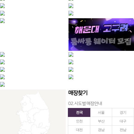
매장찾기
02. 시도별 매장안내
전국
서울
경기
인천
부산
대구
대전
경남
전남