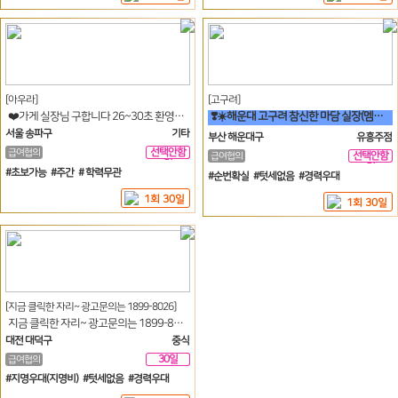
[아우라]
[고구려]
❤️가게 실장님 구합니다 26~30초 환영^^❤️
❣️☀️해운대 고구려 참신한 마담 실장(멤버) 영업진 구좌 사장님모심☀️❣️
서울 송파구
기타
부산 해운대구
유흥주점
선택안함
급여협의
선택안함
급여협의
일
일
#초보가능 #주간 # 학력무관
#순번확실 #텃세없음 #경력우대
1회 30일
1회 30일
[지금 클릭한 자리~ 광고문의는 1899-8026]
지금 클릭한 자리~ 광고문의는 1899-8026
대전 대덕구
중식
30일
급여협의
#지명우대(지명비) #텃세없음 #경력우대