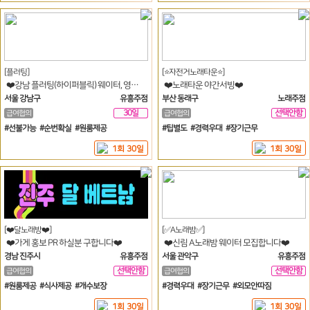
[플러팅]
[⭐️자전거노래타운⭐️]
❤️강남 플러팅(하이퍼블릭) 웨이터, 영업진 모집합니다.❤️
❤️노래타운 야간서빙❤️
서울 강남구
유흥주점
부산 동래구
노래주점
30일
선택안함
급여협의
급여협의
일
#선불가능 #순번확실 #원룸제공
#팁별도 #경력우대 #장기근무
1회 30일
1회 30일
[❤️달노래방❤️]
[✅A노래밤✅]
❤️가게 홍보 PR 하실분 구합니다❤️
❤️신림 A노래밤 웨이터 모집합니다❤️
경남 진주시
유흥주점
서울 관악구
유흥주점
선택안함
선택안함
급여협의
급여협의
일
일
#원룸제공 #식사제공 #개수보장
#경력우대 #장기근무 #외모안따짐
1회 30일
1회 30일