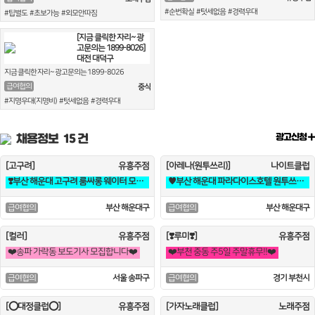
#순번확실 #텃세없음 #경력우대
#팁별도 #초보가능 #외모안따짐
[지금 클릭한 자리~ 광
고문의는 1899-8026]
대전 대덕구
지금 클릭한 자리~ 광고문의는 1899-8026
급여협의
중식
#지명우대(지명비) #텃세없음 #경력우대
채용정보
15 건
광고신청
[고구려]
유흥주점
[아레나(원투쓰리)]
나이트클럽
❣️부산 해운대 고구려 룸싸롱 웨이터 모집❣️
♥️부산 해운대 파라다이스호텔 원투쓰리 클럽 영업진 구합니다♥️
부산 해운대구
부산 해운대구
급여협의
급여협의
[컬러]
유흥주점
[❣️루미❣️]
유흥주점
❤️송파 가락동 보도기사 모집합니다❤️
❤️부천 중동 주5일 주말휴무!!❤️
서울 송파구
경기 부천시
급여협의
급여협의
[⭕대정클럽⭕]
유흥주점
[가자노래클럽]
노래주점