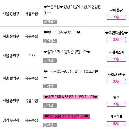
❤️애플주점❤️ 강남 애플에서 남,여 영업진
✅애플✅
(1) …
서울 강남구
유흥주점
30일
급여협의
❤️웨이터 삼촌 구합니다❤️
❤️트렌드클럽❤️
서울 중랑구
유흥주점
30일
급여협의
❤️송파 스파 스텝직원 구합니다❤️
더베이스파
서울 송파구
기타
30일
급여협의
❤️신림동 35~40 남 군필 근태 좋으신분
✨S노래빠✨
구…
서울 관악구
유흥주점
30일
급여협의
❤️송파 가락동 보도기사 모집합니다❤️
컬러
서울 송파구
유흥주점
30일
급여협의
❤️부천 중동 주5일 주말휴무!!❤️
❣️루미❣️
경기 부천시
유흥주점
30일
급여협의