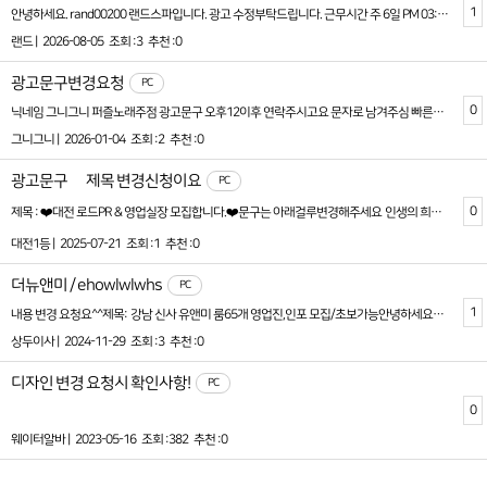
1
안녕하세요. rand00200 랜드스파입니다. 광고 수정부탁드립니다. 근무시간 주 6일 PM 03:00 ~ AM 01:00 10시간근무 급여 280+@ 이렇게 변경부탁드립니다.
랜드 |
2026-08-05
조회 :3
추천 :0
광고문구변경요청
PC
0
닉네임 그니그니 퍼즐노래주점 광고문구 오후12이후 연락주시고요 문자로 남겨주심 빠른시간에 답변 해드릴께요 월수입은 5백에서6백정도 찍고요 더 직을때도 있어요 운전할수있고 군필자면 좋을것 같아요 초보자도 환영 경험자뎐 더 좋쿠요 오래오래 가족같이 지내실분 환영합니당^^
그니그니 |
2026-01-04
조회 :2
추천 :0
광고문구 맟 제목 변경신청이요
PC
0
제목 : ❤️대전 로드PR & 영업실장 모집합니다.❤️문구는 아래걸루변경해주세요 인생의 희망을 놓지 않은당신에게 제안합니다! 언제든 연락주세요~010-2062-3474카톡: ryboy3500 대전 룸싸롱 영업하실분! 모집분야
대전1등 |
2025-07-21
조회 :1
추천 :0
더뉴앤미 / ehowlwlwhs
PC
1
내용 변경 요청요^^제목: 강남 신사 유앤미 룸65개 영업진,인포 모집/초보가능안녕하세요강남 신사역 부근에 위치한룸 65개 하이퍼블릭입니다.함께 가게를 이끌어가주실 영업진, 인포, 고정여직원 이사 초보가능 가족분들 모십니다면접 보는곳 => 서초구 잠원동 23-7 유앤미지하 1,2층에 위치한 가게로써 시설 또한 최고라 자부할 수 있습니다룸 65개이며 2022년 4월 18일 정상영업 현재 2024년 7월 기준여직원 평균 출근율평일 여직원 출근율 160~180명 금,토요일 180명이상, 일요일 100명정상영업 170명 출근 하는 업소입니다☆ 인포 미들 파트 2명 구해요 ☆????인포 미들 직원????(초보 가능,신규 영업진일 경우 같이 하는게 좋아요!!)????인포 미들????월급 70만원- 주5일 근무 - 근무 시간 01시 ~ 07시까지- 6인 체제 널널해서 손님 관리 및 재방문 해서 방수 올릴수 있습니다- 일 어느정도 배우면 담당없는 손님 받아서 본인이 재방문 시켜서 본인 손님으로 만들수 있습니다인포 미들 직원들끼리 로테이션으로 순번으로 받아요월2~4팀 사이 입니다 (개인영업은 무조건 하셔야 합니다)- 월급이 작아 보일수도 있지만 실제로 가게에서 주는 손님 무시 못합니다, 상담시 얘기 해드리겠습니다???? 영업 파트 및 인포 직원 구해요 ????영업 파트도 계속 구합니다영업에 대한 지원 또한 어느 가게와 비교하여도 손색없이 최고의 대우로 모시겠습니다PR에 필요한 지원 또한 아끼지 않겠습니다초보자분들도 쉽게 일하실수 있도록"사장님 노래방,퍼블릭 안찾으세요~?,가능하고 애들 싹싹합니다"이정도 말 한마디 하시면서 PR 명함정도 주실 수 있는 자신감만 있으시면 됩니다초반에 자리 잡기가 힘들지 월20방이상만 받을줄 알면 금방 올라가요낮일해서 하루 15만원 벌기 힘드신거 아시죠??12만원 넘어가면 노동 강도가 강합니다코로나때문에 잠시 알바 나갔다가 허리 나가는줄 알았습니다!!ㅠㅠ영업 노하우 또한 전부 전수해드리며명함 및 영업에 필요한 지원 전부 해드리고 있습니다기본월급 인포, 고정여직원이사(출근일수에 따른 월급 제공해드립니다)초객순번 챙겨드립니다,어느 가게보다 최고의 대우 약속 드리겠습니다.지정여직원도 있기에 영업하시기에는 편하실거라고 생각합니다.가족같이 지내실 영업상무 및 인포, 고정여직원 이사 초보가능 가족분들 부담없이 연락주세요!손님들한테 받을 가격안내 및 가게 위치정보 아래 링크 참고 하시면 됩니다https://www.shirtroom-sangdu3.com담당자 상두이사010 8265 3445(전화 못 받을 시 문자 주세요)오후 11시 ~ 새벽 1시까지는 출근해서 가게 상주하고 있으니 그전에 한번 가게 보러 오세용월요일 새벽은 제외!!'웨이터나라에서 구인광고 보고 연락드렸어요' 라고 문의 및 문자 남겨 놓으시면 상담이 더욱 수월합니다.(성함. 나이. 사는 곳 필히 남겨주시면 감사하겠습니다^^웨이터는 뽑지 않습니다)
상두이사 |
2024-11-29
조회 :3
추천 :0
디자인 변경 요청시 확인사항!
PC
0
웨이터알바 |
2023-05-16
조회 :382
추천 :0