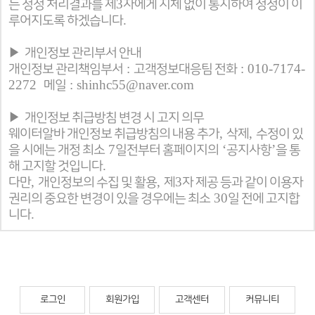
3
는 정정 처리결과를 제
자에게 지체 없이 통지하여 정정이 이
.
루어지도록 하겠습니다
▶
개인정보 관리부서 안내
:
: 010-7174-
개인정보 관리책임부서
고객정보대응팀 전화
2272
: shinhc55@naver.com
메일
▶
개인정보 취급방침 변경 시 고지 의무
,
,
웨이터알바 개인정보 취급방침의 내용 추가
삭제
수정이 있
7
‘
’
을 시에는 개정 최소
일전부터 홈페이지의
공지사항
을 통
.
해 고지할 것입니다
,
,
3
다만
개인정보의 수집 및 활용
제
자 제공 등과 같이 이용자
30
권리의 중요한 변경이 있을 경우에는 최소
일 전에 고지합
.
니다
로그인
회원가입
고객센터
커뮤니티