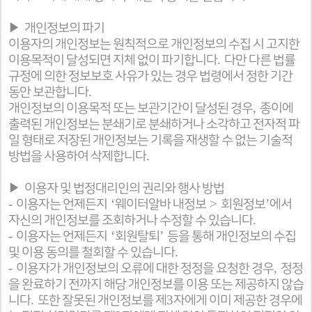
▶
개인정보의 파기
이용자의 개인정보는 원칙적으로 개인정보의 수집 시 고지한
.
이용목적이 달성되면 지체 없이 파기합니다
다만 다른 법률
규정에 의한 정보보호 사유가 있는 경우 법령에서 정한 기간
.
동안 보관합니다
,
개인정보의 이용목적 또는 보관기간이 달성된 경우
종이에
출력된 개인정보는 분쇄기로 분쇄하거나 소각하고 전자적 파
일 형태로 저장된 개인정보는 기록을 재생할 수 없는 기술적
.
방법을 사용하여 삭제합니다
▶
이용자 및 법정대리인의 권리와 행사 방법
-
‘
>
’
이용자는 언제든지
웨이터알바 내정보
회원정보
에서
.
자신의 개인정보를 조회하거나 수정할 수 있습니다
-
‘
’
이용자는 언제든지
회원탈퇴
등을 통해 개인정보의 수집
.
및 이용 동의를 철회할 수 있습니다
-
,
이용자가 개인정보의 오류에 대한 정정을 요청한 경우
정정
을 완료하기 전까지 해당 개인정보를 이용 또는 제공하지 않습
.
3
니다
또한 잘못된 개인정보를 제
자에게 이미 제공한 경우에