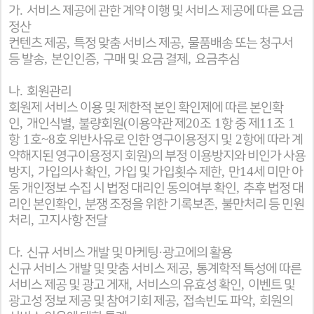
.
가
서비스 제공에 관한 계약 이행 및 서비스 제공에 따른 요금
정산
,
,
컨텐츠 제공
특정 맞춤 서비스 제공
물품배송 또는 청구서
,
,
,
등 발송
본인인증
구매 및 요금 결제
요금추심
.
나
회원관리
회원제 서비스 이용 및 제한적 본인 확인제에 따른 본인확
,
,
(
20
1
11
1
인
개인식별
불량회원
이용약관 제
조
항 중 제
조
1
~8
2
항
호
호 위반사유로 인한 영구이용정지 및
항에 따라 계
)
약해지된 영구이용정지 회원
의 부정 이용방지와 비인가 사용
,
,
,
14
방지
가입의사 확인
가입 및 가입횟수 제한
만
세 미만 아
,
동 개인정보 수집 시 법정 대리인 동의여부 확인
추후 법정 대
,
,
리인 본인확인
분쟁 조정을 위한 기록보존
불만처리 등 민원
,
처리
고지사항 전달
.
·
다
신규 서비스 개발 및 마케팅
광고에의 활용
,
신규 서비스 개발 및 맞춤 서비스 제공
통계학적 특성에 따른
,
,
서비스 제공 및 광고 게재
서비스의 유효성 확인
이벤트 및
,
,
광고성 정보 제공 및 참여기회 제공
접속빈도 파악
회원의