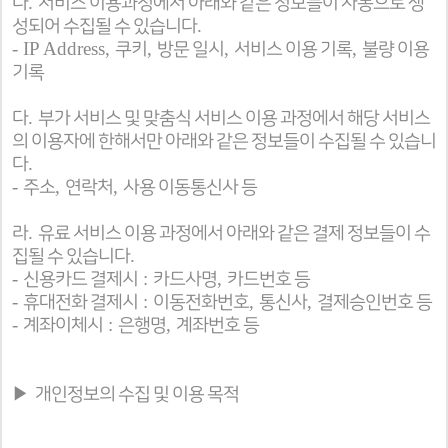
.
나
서비스 이용과정에서 아래와 같은 정보들이 자동으로 생
.
성되어 수집될 수 있습니다
- IP Address,
,
,
,
쿠키
방문 일시
서비스 이용 기록
불량 이용
기록
.
다
부가 서비스 및 맞춤식 서비스 이용 과정에서 해당 서비스
의 이용자에 한해서만 아래와 같은 정보들이 수집될 수 있습니
.
다
-
,
,
주소
연락처
사용 이동통신사 등
.
라
유료 서비스 이용 과정에서 아래와 같은 결제 정보들이 수
.
집될 수 있습니다
-
:
,
신용카드 결제시
카드사명
카드번호 등
-
:
,
,
휴대전화 결제시
이동전화번호
통신사
결제승인번호 등
-
:
,
계좌이체시
은행명
계좌번호 등
▶
개인정보의 수집 및 이용 목적