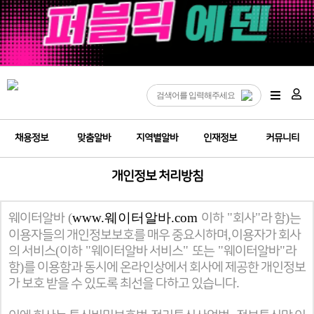
채용정보
맞춤알바
지역별알바
인재정보
커뮤니티
개인정보 처리방침​
(
www.웨이터알바.com
"
"
)
웨이터알바
이하
회사
라 함
는
,
이용자들의 개인정보보호를 매우 중요시하며
이용자가 회사
(
"
"
"
"
의 서비스
이하
웨이터알바 서비스
또는
웨이터알바
라
)
함
를 이용함과 동시에 온라인상에서 회사에 제공한 개인정보
.
가 보호 받을 수 있도록 최선을 다하고 있습니다